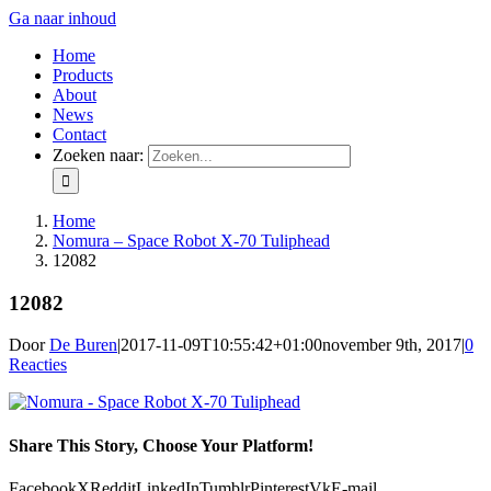
Ga naar inhoud
Home
Products
About
News
Contact
Zoeken naar:
Home
Nomura – Space Robot X-70 Tuliphead
12082
12082
Door
De Buren
|
2017-11-09T10:55:42+01:00
november 9th, 2017
|
0
Reacties
Share This Story, Choose Your Platform!
Facebook
X
Reddit
LinkedIn
Tumblr
Pinterest
Vk
E-mail