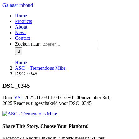
Ga naar inhoud
Home
Products
About
News
Contact
Zoeken naar:
Home
ASC – Tremendous Mike
DSC_0345
DSC_0345
Door
VST
|
2025-11-03T17:07:52+01:00
november 3rd,
2025
|
Reacties uitgeschakeld
voor DSC_0345
Share This Story, Choose Your Platform!
Facebook
X
Reddit
LinkedIn
Tumblr
Pinterest
Vk
E-mail