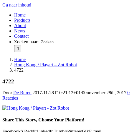
Ga naar inhoud
Home
Products
About
News
Contact
Zoeken naar:
Home
Hong Kong / Playart – Zot Robot
4722
4722
Door
De Buren
|
2017-11-28T10:21:12+01:00
november 28th, 2017
|
0
Reacties
Share This Story, Choose Your Platform!
Facebook
X
Reddit
LinkedIn
Tumblr
Pinterest
Vk
E-mail