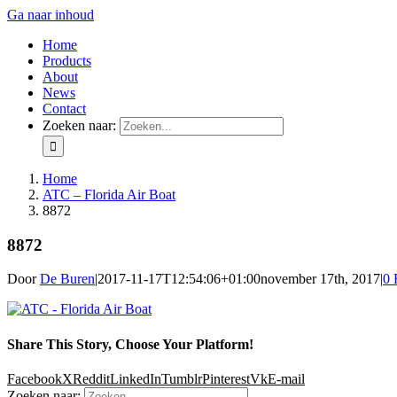
Ga naar inhoud
Home
Products
About
News
Contact
Zoeken naar:
Home
ATC – Florida Air Boat
8872
8872
Door
De Buren
|
2017-11-17T12:54:06+01:00
november 17th, 2017
|
0 
Share This Story, Choose Your Platform!
Facebook
X
Reddit
LinkedIn
Tumblr
Pinterest
Vk
E-mail
Zoeken naar: